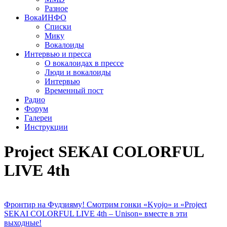
Разное
ВокаИНФО
Списки
Мику
Вокалоиды
Интервью и пресса
О вокалоидах в прессе
Люди и вокалоиды
Интервью
Временный пост
Радио
Форум
Галереи
Инструкции
Project SEKAI COLORFUL
LIVE 4th
Фронтир на Фудзияму! Смотрим гонки «Kyojo» и «Project
SEKAI COLORFUL LIVE 4th – Unison» вместе в эти
выходные!