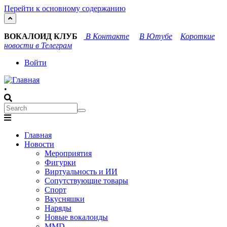
Перейти к основному содержанию
ВОКАЛОИД КЛУБ
В Контакте
В Ютубе
Короткие
новости в Телеграм
User
Войти
account
•
menu
Search
Search
Main
Главная
navigation
Новости
Мероприятия
Фигурки
Виртуальность и ИИ
Сопутствующие товары
Спорт
Вкусняшки
Наряды
Новые вокалоиды
MMD