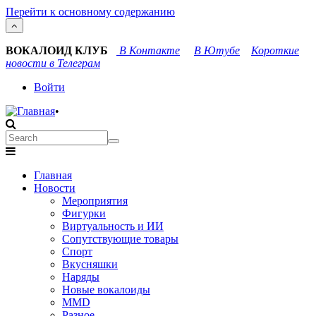
Перейти к основному содержанию
ВОКАЛОИД КЛУБ
В Контакте
В Ютубе
Короткие
новости в Телеграм
User
Войти
account
•
menu
Search
Search
Main
Главная
navigation
Новости
Мероприятия
Фигурки
Виртуальность и ИИ
Сопутствующие товары
Спорт
Вкусняшки
Наряды
Новые вокалоиды
MMD
Разное