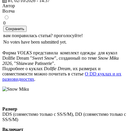
вт, 02/10/2026 - 14:37
Автор
Волчa
0
Сохранить
вам понравилась статья? проголосуйте!
No votes have been submitted yet.
Фирма
VOLKS
представила комплект одежды для кукол
Dollfie Dream "
Sweet Snow
", созданный по теме
Snow Miku
2026
, "Shiawase Patisserie".
Подробнее о куклах
Dollfie Dream
, их размерах и
совместимости можно почитать в статье
О DD куклах и их
разновидностях
.
Размер
DDS (совместимо только с SS/S/M), DD (совместимо только с
SS/S/M)
Включает