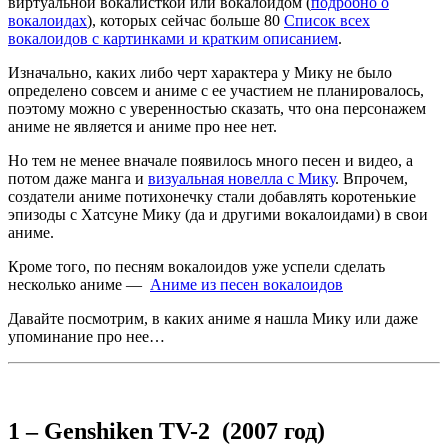
виртуальной вокалисткой или вокалоидом (
подробно о
вокалоидах
), которых сейчас больше 80
Список всех
вокалоидов с картинками и кратким описанием
.
Изначально, каких либо черт характера у Мику не было
определено совсем и аниме с ее участием не планировалось,
поэтому можно с уверенностью сказать, что она персонажем
аниме не является и аниме про нее нет.
Но тем не менее вначале появилось много песен и видео, а
потом даже манга и
визуальная новелла с Мику
. Впрочем,
создатели аниме потихонечку стали добавлять коротенькие
эпизоды с Хатсуне Мику (да и другими вокалоидами) в свои
аниме.
Кроме того, по песням вокалоидов уже успели сделать
несколько аниме —
Аниме из песен вокалоидов
Давайте посмотрим, в каких аниме я нашла Мику или даже
упоминание про нее…
1 – Genshiken TV-2 (2007 год)