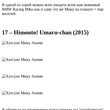
В одной из серий можно ясно увидеть всем нам знакомый
BMW Racing Miku как и саму эту же Мику на плакате + еще
косплей.
17 – Himouto! Umaru-chan (2015)
В общем то на протяжении всего сериала эта “озлобленная”