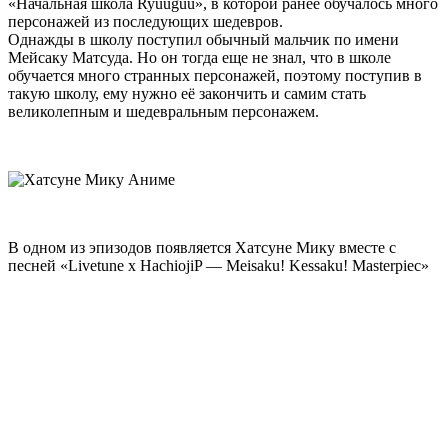
«Начальная школа Ryuuguu», в которой ранее обучалось много
персонажей из последующих шедевров.
Однажды в школу поступил обычный мальчик по имени
Мейсаку Матсуда. Но он тогда еще не знал, что в школе
обучается много странных персонажей, поэтому поступив в
такую школу, ему нужно её закончить и самим стать
великолепным и шедевральным персонажем.
В одном из эпизодов появляется Хатсуне Мику вместе с
песней «Livetune x HachiojiP — Meisaku! Kessaku! Masterpiec»