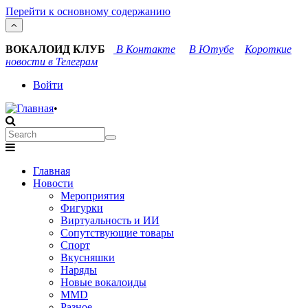
Перейти к основному содержанию
ВОКАЛОИД КЛУБ
В Контакте
В Ютубе
Короткие
новости в Телеграм
User
Войти
account
•
menu
Search
Search
Main
Главная
navigation
Новости
Мероприятия
Фигурки
Виртуальность и ИИ
Сопутствующие товары
Спорт
Вкусняшки
Наряды
Новые вокалоиды
MMD
Разное