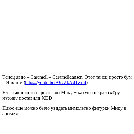
Танец явно – Caramell – Caramelldansen. Этот танец просто бум
в Японии (
https://youtu.be/A67ZkAd1wmI
)
Ну а так просто нарисовали Мику + какую то кракозябру
музыку поставили XDD
Плюс еще можно было увидеть мимолетно фигурки Мику в
анимехе.