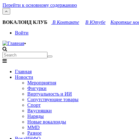
Перейти к основному содержанию
ВОКАЛОИД КЛУБ
В Контакте
В Ютубе
Короткие нов
User
Войти
account
•
menu
Search
Search
Main
Главная
navigation
Новости
Мероприятия
Фигурки
Виртуальность и ИИ
Сопутствующие товары
Спорт
Вкусняшки
Наряды
Новые вокалоиды
MMD
Разное
ВокаИНФО