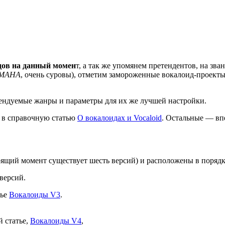
ов на данный момен
т, а так же упомянем претендентов, на з
MAHA
, очень суровы), отметим замороженные вокалоид-проекты
ендуемые жанры и параметры для их же лучшей настройки.
е в справочную статью
О вокалоидах и Vocaloid
. Остальные — вп
оящий момент существует шесть версий) и расположены в порядк
версий.
тье
Вокалоиды V3
.
й статье,
Вокалоиды V4
,