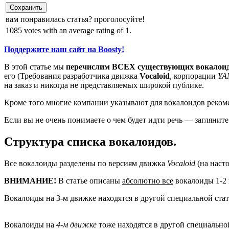
Сохранить
вам понравилась статья? проголосуйте!
1085 votes with an average rating of 1.
Поддержите наш сайт на Boosty!
В этой статье мы
перечислим ВСЕХ существующих вокалоид
его (Требования разработчика движка
Vocaloid
, корпорации
YA
на заказ и никогда не представляемых широкой публике.
Кроме того многие компании указывают для вокалоидов реком
Если вы не очень понимаете о чем будет идти речь — заглянит
Структура списка вокалоидов.
Все вокалоиды разделены по версиям движка
Vocaloid
(на наст
ВНИМАНИЕ!
В статье описаны
абсолютно все
вокалоиды 1-2 
Вокалоиды на 3-м движке находятся в другой специальной ста
Вокалоиды на
4-м движке
тоже находятся в другой специально