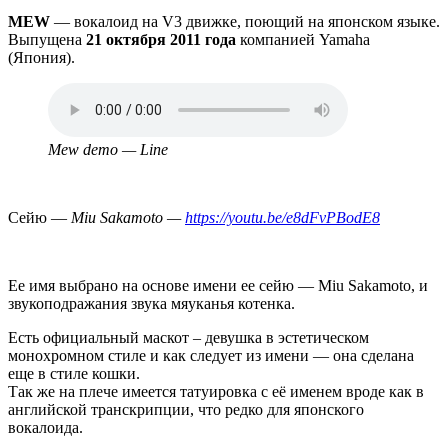
MEW
— вокалоид на V3 движке, поющий на японском языке.
Выпущена
21 октября 2011 года
компанией Yamaha
(Япония).
Аудио
файл
Mew demo — Line
Сейю —
Miu Sakamoto —
https://youtu.be/e8dFvPBodE8
Ее имя выбрано на основе имени ее сейю — Miu Sakamoto, и
звукоподражания звука мяуканья котенка.
Есть официальный маскот – девушка в эстетическом
монохромном стиле и как следует из имени — она сделана
еще в стиле кошки.
Так же на плече имеется татуировка с её именем вроде как в
английской транскрипции, что редко для японского
вокалоида.