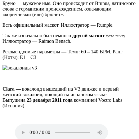
Бруно — мужское имя. Оно происходит от Brunus, латинского
слова с германским происхождением, означающим
«коричневый (или) брюнет».
Есть официальный маскот. Иллюстратор — Rumple.
Так же изначально был немного
другой маскот
.
фото внизу
Иллюстратор — Raimon Benach.
Рекомендуемые параметры — Темп: 60 – 140 BPM, Ранг
(Ноты): E1 – C3
Clara
— вокалоид вышедший на V3 движке и первый
женский вокалоид, поющий на испанском языке.
Выпущена
23 декабря 2011 года
компанией Voctro Labs
(Испания).
Аудио
файл