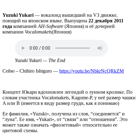
Yuzuki Yukari
— вокалоид вышедший на V3 движке,
поющий на японском языке. Выпущена
22 декабря 2011
года
компанией
AH-Software
(Япония) и её дочерней
компании
Vocalomakets
(Япония)
Аудио
файл
Yuzuki Yukari — The End
Сейю – Chihiro Ishiguro —
https://youtu.be/NbkrNcQRkZM
Концепт Юкари вдохновлен легендой о лунном кролике. По
словам участника Vocalomakets, Kagome-P, у неё размер чашки
A или B (имеется в виду размер груди, как я понимаю)
Ее фамилия, «Yuzuki», получена из слов, “соединяется” и
“луна”. Ее имя, «Yukari», от “связи” или “отношения”. Это
может также означать «фиолетовый» относительно ее
цветовой схемы.