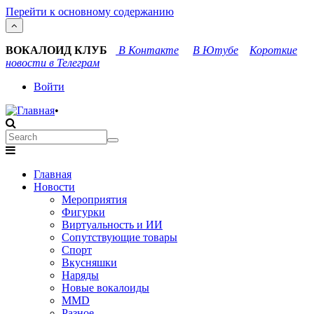
Перейти к основному содержанию
ВОКАЛОИД КЛУБ
В Контакте
В Ютубе
Короткие
новости в Телеграм
User
Войти
account
•
menu
Search
Search
Main
Главная
navigation
Новости
Мероприятия
Фигурки
Виртуальность и ИИ
Сопутствующие товары
Спорт
Вкусняшки
Наряды
Новые вокалоиды
MMD
Разное