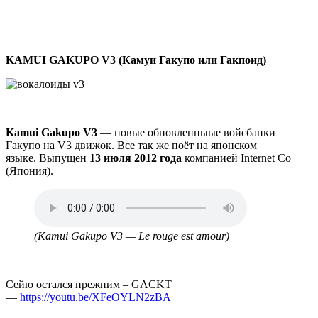
KAMUI GAKUPO V3 (Камуи Гакупо или Гакпоид)
Kamui Gakupo V3
— новые обновленныые войсбанки
Гакупо на V3 движок. Все так же поёт на японском
языке. Выпущен
13 июля 2012 года
компанией Internet Co
(Япония).
Аудио
файл
(Kamui Gakupo V3 — Le rouge est amour)
Сейю остался прежним – GACKT
—
https://youtu.be/XFeOYLN2zBA