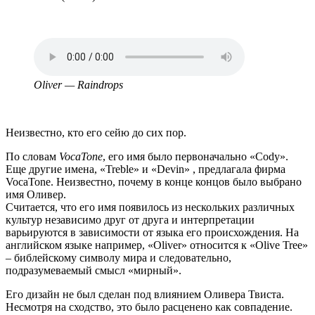
Аудио
файл
Oliver — Raindrops
Неизвестно, кто его сейю до сих пор.
По словам
VocaTone
, его имя было первоначально «Cody».
Еще другие имена, «Treble» и «Devin» , предлагала фирма
VocaTone. Неизвестно, почему в конце концов было выбрано
имя Оливер.
Считается, что его имя появилось из нескольких различных
культур независимо друг от друга и интерпретации
варьируются в зависимости от языка его происхождения. На
английском языке например, «Oliver» относится к «Olive Tree»
– библейскому символу мира и следовательно,
подразумеваемый смысл «мирный».
Его дизайн не был сделан под влиянием Оливера Твиста.
Несмотря на сходство, это было расценено как совпадение.