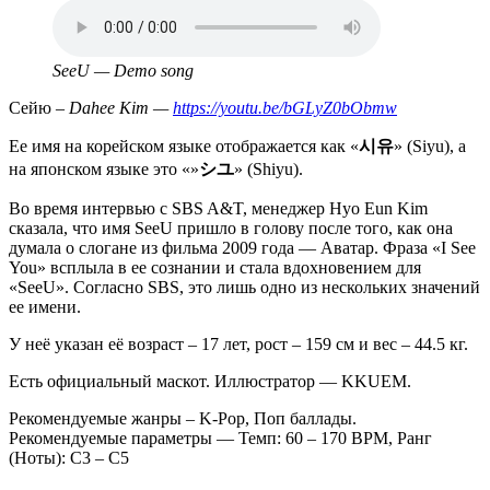
Аудио
файл
SeeU — Demo song
Сейю –
Dahee Kim —
https://youtu.be/bGLyZ0bObmw
Ее имя на корейском языке отображается как «
시유
» (Siyu), а
на японском языке это «»
シユ
» (Shiyu).
Во время интервью с SBS A&T, менеджер Hyo Eun Kim
сказала, что имя SeeU пришло в голову после того, как она
думала о слогане из фильма 2009 года — Аватар. Фраза «I See
You» всплыла в ее сознании и стала вдохновением для
«SeeU». Согласно SBS, это лишь одно из нескольких значений
ее имени.
У неё указан её возраст – 17 лет, рост – 159 см и вес – 44.5 кг.
Есть официальный маскот. Иллюстратор — KKUEM.
Рекомендуемые жанры – K-Pop, Поп баллады.
Рекомендуемые параметры — Темп: 60 – 170 BPM, Ранг
(Ноты): C3 – C5