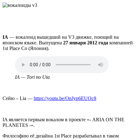
IA
— вокалоид вышедший на V3 движке, поющий на
японском языке. Выпущена
27 января 2012 года
компанией
1st Place Co (Япония).
Аудио
файл
IA — Tori no Uta
Сейю – Lia —
https://youtu.be/OnJyp6EUOc8
IA является первым вокалом в проекте «- ARIA ON THE
PLANETES -«.
Философию её дизайна 1st Place разрабатывал в таком