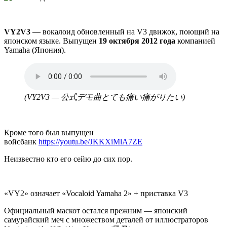
VY2V3
— вокалоид обновленный на V3 движок, поющий на
японском языке. Выпущен
19 октября 2012 года
компанией
Yamaha (Япония).
Аудио
файл
(VY2V3 — 公式デモ曲とても痛い痛がりたい)
Кроме того был выпущен
войсбанк
https://youtu.be/JKKXiMlA7ZE
Неизвестно кто его сейю до сих пор.
«VY2» означает «Vocaloid Yamaha 2» + приставка V3
Официальный маскот остался прежним — японский
самурайский меч с множеством деталей от иллюстраторов