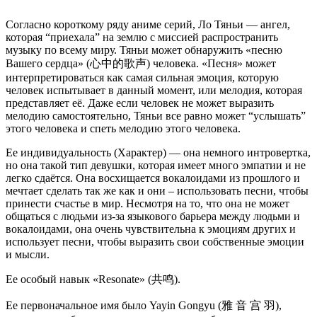
Согласно короткому ряду аниме серий, Ло Тяньи — ангел,
которая “приехала” на землю с миссией распространить
музыку по всему миру. Тяньи может обнаружить «песню
Вашего сердца» (心中的歌声) человека. «Песня» может
интерпретироваться как самая сильная эмоция, которую
человек испытывает в данный момент, или мелодия, которая
представляет её. Даже если человек не может выразить
мелодию самостоятельно, Тяньи все равно может “услышать”
этого человека и спеть мелодию этого человека.
Ее индивидуальность (Характер) — она немного интровертка,
но она такой тип девушки, которая имеет много эмпатии и не
легко сдаётся. Она восхищается вокалоидами из прошлого и
мечтает сделать так же как и они – использовать песни, чтобы
принести счастье в мир. Несмотря на то, что она не может
общаться с людьми из-за языкового барьера между людьми и
вокалоидами, она очень чувствительна к эмоциям других и
использует песни, чтобы выразить свои собственные эмоции
и мысли.
Ее особый навык «Resonate» (共鸣).
Ее первоначальное имя было Yayin Gongyu (雅 音 宫 羽),