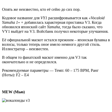
Опять же неизвестно, кто её сейю до сих пор.
Кодовое название для
VY1
расшифровывается как
«Vocaloid
Yamaha 1
» + добавилась характерная приставка V3. Когда
обновился японский сайт
Yamaha,
тогда
было сказано, что
VY1 выйдет на V3. Войсбанк получил некоторые улучшения.
Её официальной маскот остался прежним – японская булавка в
волосы, только теперь оное имело немного другой стиль.
Иллюстратор – неизвестен.
В общем то фанатский маскот именно для V3 так
окончательно и не определился.
Рекомендуемые параметры — Темп: 60 – 175 BPM, Ранг
(Ноты): F2 – E4
MEW (Мью)