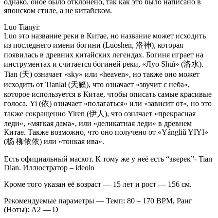
однако, оное было отклонено, так как это было написано в
японском стиле, а не китайском.
Luo Tianyi:
Luo это название реки в Китае, но название может исходить
из последнего имени богини (Luoshen, 洛神), которая
появилась в древних китайских легендах. Богиня играет на
инструментах и считается богиней реки, «Луо Shuǐ» (洛水).
Tian (天) означает «sky» или «heaven», но также оно может
исходить от Tianlai (天籁), что означает «звучит с неба»,
которое используется в Китае, чтобы описать самые красивые
голоса. Yi (依) означает «полагаться» или «зависит от», но это
также сокращенно Yiren (伊人), что означает «прекрасная
леди», «мягкая дама», или «деликатная леди» в древнем
Китае. Также возможно, что оно получено от «Yángliǔ YIYI»
(杨 柳依依) или «тонкая ива».
Есть официальный маскот. К тому же у неё есть “зверек”- Tian
Dian. Иллюстратор – ideolo
Кроме того указан её возраст — 15 лет и рост — 156 см.
Рекомендуемые параметры — Темп: 80 – 170 BPM, Ранг
(Ноты): A2 — D