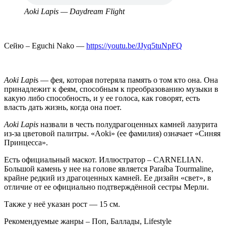
Aoki Lapis — Daydream Flight
Сейю – Eguchi Nako —
https://youtu.be/JJyq5tuNpFQ
Aoki Lapi
s — фея, которая потеряла память о том кто она. Она
принадлежит к феям, способным к преобразованию музыки в
какую либо способность, и у ее голоса, как говорят, есть
власть дать жизнь, когда она поет.
Aoki Lapis
назвали в честь полудрагоценных камней лазурита
из-за цветовой палитры. «Aoki» (ее фамилия) означает «Синяя
Принцесса».
Есть официальный маскот. Иллюстратор – CARNELIAN.
Большой камень у нее на голове является Paraíba Tourmaline,
крайне редкий из драгоценных камней. Ее дизайн «свет», в
отличие от ее официально подтверждённой сестры Мерли.
Также у неё указан рост — 15 см.
Рекомендуемые жанры – Поп, Баллады, Lifestyle