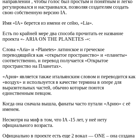
направлении , чтобы голос был простым и понятным и легко
регулировался и настраивался, позволяя создателям создать
свою собственную версию IA.
Имя «IA» берется из имени ее сейю, «Lia».
Есть по крайней мере два способа прочитать ее название
проекта «- ARIA ON THE PLANETES -«:
Слова «Aria» и «Planetes» латинское и греческое
переводящийся как «открытое пространство» и «планеты»
соответственно, и перевод получается «Открытое
пространство на Планетах».
«Ария» является также итальянским словом и переводится как
«воздух» и используется в качестве термина в опере для
выразительных частей, обычно которые поются
единственным певцом.
Когда она сначала вышла, фанаты часто путали «Арию» с её
именем.
Несмотря на миф в том, что IA -15 лет, у неё нету
официального возраста.
Официально в проекте есть еще 2 вокал — ONE – она создана