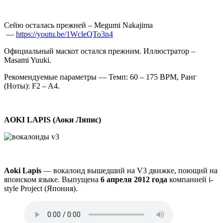
Сейю осталась прежней – Megumi Nakajima
—
https://youtu.be/1WcleQTo3n4
Официальный маскот остался прежним. Иллюстратор –
Masami Yuuki.
Рекомендуемые параметры — Темп: 60 – 175 BPM, Ранг
(Ноты): F2 – A4.
AOKI LAPIS (Аоки Ляпис)
Aoki Lapis
— вокалоид вышедший на V3 движке, поющий на
японском языке. Выпущена
6 апреля 2012 года
компанией i-
style Project (Япония).
Аудио
файл