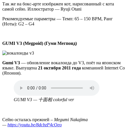
Так же на бокс-арте изображен кот, нарисованный с кота
самой сейю. Иллюстратор — Ryuji Otani
Рекомендуемые параметры — Темп: 65 – 150 BPM, Ранг
(Ноты): G2 – G4
GUMI V3 (Megpoid) (Гуми Мегпоид)
Gumi V3
— обновление вокалоида до V3, поёт на японском
языке. Выпущена
21 октября
2011 года
компанией Internet Co
(Япония).
Аудио
файл
GUMI V3 — 十面相 colorful ver
Сейю осталась прежней –
Megumi Nakajima
—
https://youtu.be/8dcbzP4cOeo