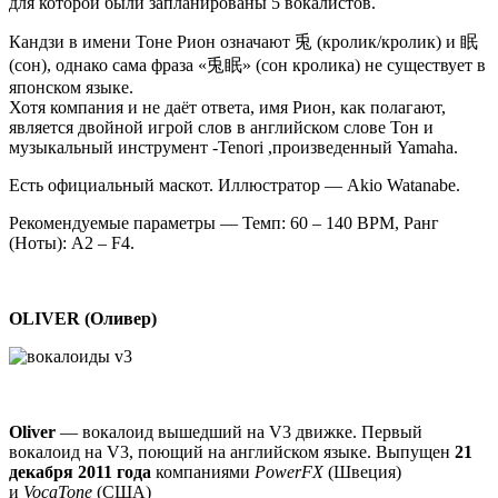
для которой были запланированы 5 вокалистов.
Кандзи в имени Тоне Рион означают 兎 (кролик/кролик) и 眠
(сон), однако сама фраза «兎眠» (сон кролика) не существует в
японском языке.
Хотя компания и не даёт ответа, имя Рион, как полагают,
является двойной игрой слов в английском слове Тон и
музыкальный инструмент -Tenori ,произведенный Yamaha.
Есть официальный маскот. Иллюстратор — Akio Watanabe.
Рекомендуемые параметры — Темп: 60 – 140 BPM, Ранг
(Ноты): A2 – F4.
OLIVER (Оливер)
Oliver
— вокалоид вышедший на V3 движке. Первый
вокалоид на V3, поющий на английском языке. Выпущен
21
декабря 2011 года
компаниями
PowerFX
(Швеция)
и
VocaTone
(США)