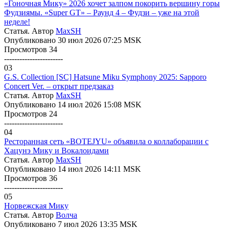
«Гоночная Мику» 2026 хочет залпом покорить вершину горы
Фудзиямы. «Super GT» – Раунд 4 – Фудзи – уже на этой
неделе!
Статья. Автор
MaxSH
Опубликовано 30 июл 2026 07:25 MSK
Просмотров 34
-----------------------
03
G.S. Collection [SC] Hatsune Miku Symphony 2025: Sapporo
Concert Ver. – открыт предзаказ
Статья. Автор
MaxSH
Опубликовано 14 июл 2026 15:08 MSK
Просмотров 24
-----------------------
04
Ресторанная сеть «BOTEJYU» объявила о коллаборации с
Хацунэ Мику и Вокалоидами
Статья. Автор
MaxSH
Опубликовано 14 июл 2026 14:11 MSK
Просмотров 36
-----------------------
05
Норвежская Мику
Статья. Автор
Волчa
Опубликовано 7 июл 2026 13:35 MSK