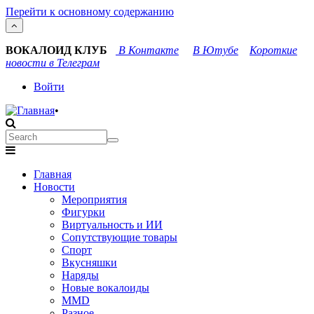
Перейти к основному содержанию
ВОКАЛОИД КЛУБ
В Контакте
В Ютубе
Короткие
новости в Телеграм
User
Войти
account
•
menu
Search
Search
Main
Главная
navigation
Новости
Мероприятия
Фигурки
Виртуальность и ИИ
Сопутствующие товары
Спорт
Вкусняшки
Наряды
Новые вокалоиды
MMD
Разное