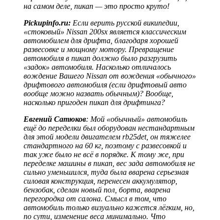
на самом деле, пикап — это просто круто!
Pickupinfo.ru:
Если верить русской википедии,
«стоковый» Nissan 200sx является классическим
автомобилем для дрифта, благодаря хорошей
развесовке и мощному мотору. Превращение
автомобиля в пикап должно было разгрузить
«задок» автомобиля. Насколько отличалось
вождение Вашего Nissan от вождения «обычного»
дрифтового автомобиля (если дрифтовый авто
вообще можно назвать обычным)? Вообще,
насколько пригоден пикап для дрифтинга?
Евгений Сатюков
: Мой «обычный» автомобиль
ещё до переделки был оборудован нестандартным
для этой модели двигателем rb25det, он тяжелее
стандартного на 60 кг, поэтому с развесовкой и
так уже было не всё в порядке. К тому же, при
переделке машины в пикап, вес зада автомобиля не
сильно уменьшился, туда была вварена серьезная
силовая конструкция, перенесен аккумулятор,
бензобак, сделан новый пол, борта, вварена
перегородка от салона. Смысл в том, что
автомобиль только визуально кажется лёгким, но,
по сути, изменение веса минимально. Что