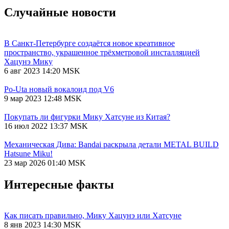
Случайные новости
В Санкт-Петербурге создаётся новое креативное
пространство, украшенное трёхметровой инсталляцией
Хацунэ Мику
6 авг 2023 14:20 MSK
Po-Uta новый вокалоид под V6
9 мар 2023 12:48 MSK
Покупать ли фигурки Мику Хатсуне из Китая?
16 июл 2022 13:37 MSK
Механическая Дива: Bandai раскрыла детали METAL BUILD
Hatsune Miku!
23 мар 2026 01:40 MSK
Интересные факты
Как писать правильно, Мику Хацунэ или Хатсуне
8 янв 2023 14:30 MSK