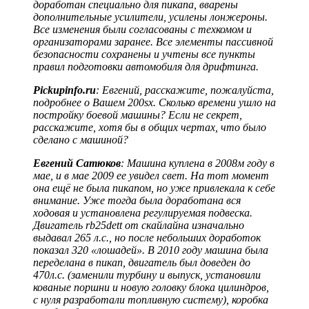
доработан специально для пикапа, вварены
дополнительные усилители, усилены лонжероны.
Все изменения были согласованы с техкомом и
организаторами заранее. Все элементы пассивной
безопасности сохранены и учтены все пункты
правил подготовки автомобиля для дрифтинга.
Pickupinfo.ru
: Евгений, расскажите, пожалуйста,
подробнее о Вашем 200sx. Сколько времени ушло на
постройку боевой машины? Если не секрет,
расскажите, хотя бы в общих чертах, что было
сделано с машиной?
Евгений Сатюков
: Машина куплена в 2008м году в
мае, и в мае 2009 ее увидел свет. На тот момент
она ещё не была пикапом, но уже привлекала к себе
внимание. Уже тогда была доработана вся
ходовая и установлена регулируемая подвеска.
Двигатель rb25dett от скайлайна изначально
выдавал 265 л.с., но после небольших доработок
показал 320 «лошадей». В 2010 году машина была
переделана в пикап, двигатель был доведен до
470л.с. (заменили турбину и выпуск, установили
кованые поршни и новую головку блока цилиндров,
с нуля разработали топливную систему), коробка