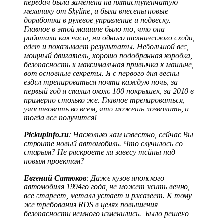
передач была заменена на пятиступенчатую
механику от Skyline, и были внесены новые
доработки в рулевое управление и подвеску.
Главное в этой машине было то, что она
работала как часы, ни одного технического схода,
едет и показывает результаты. Небольшой вес,
мощный двигатель, хорошо подобранная коробка,
безопасность и максимальная привычка к машине,
вот основные секреты. Я с первого дня весны
ездил тренироваться почти каждую ночь, за
первый год я спалил около 100 покрышек, за 2010 в
примерно столько же. Главное тренироваться,
участвовать во всем, что можешь позволить, и
тогда все получится!
Pickupinfo.ru
: Насколько нам известно, сейчас Вы
строите новый автомобиль. Что случилось со
старым? Не раскроете ли завесу тайны над
новым проектом?
Евгений Сатюков
: Даже кузов японского
автомобиля 1994го года, не может жить вечно,
все стареет, металл устает и ржавеет. К тому
же требования RDS в целях повышения
безопасности немного изменились. Было решено