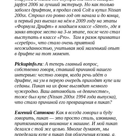
japfest 2006 за лучший экстерьер. Но как только
заболел дрифтом, я продал свой Colt и купил Nissan
200sx. Строил его ровно год от начала и до конца,
и первый раз выехал на нём в 2009 году на этапы
«Формула Дрифт» в младшем классе «Street», где я
занял второе место на 3-м этапе, после чего стал
выступать в классе «Pro». Там я разок прихватил
«серебро», что стало очень приятной
неожиданностью, учитывая мой маленький опыт
в дрифте на тот момент.
Pickupinfo.ru
: А теперь главный вопрос,
собственно говоря, ставший причиной нашего
интервью: честно говоря, когда речь идёт о
дрифте, на ум в первую очередь приходят купе или
седаны. Пикап на их фоне выглядит немного
чужеродно. Ваш автомобиль «в девичестве»,
тоже был купе (Nissan 200sx 1994 года выпуска),
что стало причиной его превращения в пикап?
Евгений Сатюков:
Как я всегда говорил и буду
говорить, пикап — это просто стиль, изюминка,
притягивающая внимание к машине. И мой пикап
делался с той же целью. Многие думают, мы
переделали купе в пикап для облегчения кузова, а,