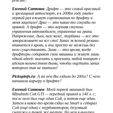
рейсинг?
Евгений Сатюков
: Дрифт — это самый красивый
и зрелищный автоспорт, я в 2008м году увидел
первый раз вживую соревнования по дрифту и
меня зацепило! Драг — это какие-то секунды по
прямой. А дрифт — это верхняя ступень
управления автомобилем, управление на грани.
Напряжение, дым, визг колес, турбины — все это
завораживает на все сто! Запах жженой резины
впивается в кровь, и ты просто не можешь без
него существовать. Зима — это время, когда
дрифтеры собирают свои машины и живут лишь
одной идеей: выехать и проехать любой поворот с
адским количеством дыма, чтобы ощутить запах
которого так не хватало!
Pickupinfo.ru
: А на чём Вы ездили до 200sx? С чего
начинали карьеру в дрифте?
Евгений Сатюков
: Моей первой машиной был
Mitsubishi Colt GTI — передний привод и 140 л. с;
после него был еще один Colt, а потом еще один.
Затем я какое-то время ездил на Smart и собирал
Colt (ещё один) с турбомотором, безумный
снаружи и такой же внутри. На нем я выиграл