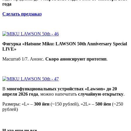
года
Сделать предзаказ
Фигурка «Hatsune Miku: LAWSON 50th Anniversary Special
LIVE»
Масштаб 1/7. Анонс.
Скоро анонсируют прототип
.
В
многофункциональных устройствах «Lawson» до 20
апреля 2026 года
, можно напечатать
случайную открытку
.
Размеры: «L» –
300 йен
(~150 рублей), «2L» –
500 йен
(~250
рублей)
И это еще не все…