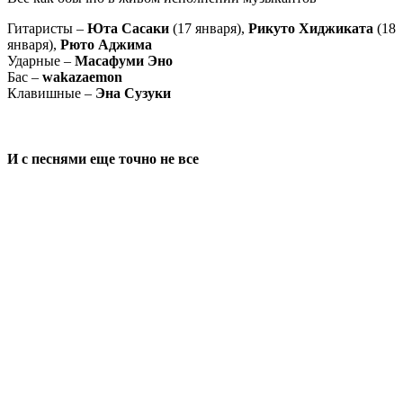
Гитаристы –
Юта Сасаки
(17 января),
Рикуто Хиджиката
(18
января),
Рюто Аджима
Ударные –
Масафуми Эно
Бас –
wakazaemon
Клавишные –
Эна Сузуки
И с песнями еще точно не все