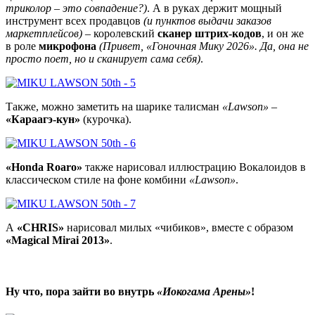
триколор – это совпадение?)
. А в руках держит мощный
инструмент всех продавцов
(и пунктов выдачи заказов
маркетплейсов)
– королевский
сканер штрих-кодов
, и он же
в роле
микрофона
(Привет, «Гоночная Мику 2026». Да, она не
просто поет, но и сканирует сама себя)
.
Также, можно заметить на шарике талисман
«Lawson»
–
«Караагэ-кун»
(курочка).
«Honda Roaro»
также нарисовал иллюстрацию Вокалоидов в
классическом стиле на фоне комбини
«Lawson»
.
А
«CHRIS»
нарисовал милых «чибиков», вместе с образом
«Magical Mirai 2013»
.
Ну что, пора зайти во внутрь
«Иокогама Арены»
!