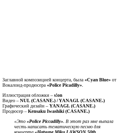
Заглавной композицией концерта, была
«Cyan Blue»
от
Вокалоид-продюсера
«Police Picadilly»
.
Иллюстрация обложки –
s!on
Видео –
NUL (CASANE.) / YANAGI. (CASANE.)
Графический дизайн –
YANAGI. (CASANE.)
Продюсер –
Kensaku Iwashiki (CASANE.)
«Это
«Police Piccadilly»
. В этот раз мне выпала
честь написать тематическую песню для
концерта
«Hatsune Miku LAWSON 50th