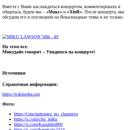
Вместе с Вами наслаждаться концертом, комментировать и
общаться, будем мы –
«Макс»
и
«XloR»
. После концерта, мы
обсудим его и поговорим на Вокалоидные темы и не только.
На этом все.
Микудайо говорит – Увидимся на концерте!
Источники
Справочная информация:
https://wikipedia.org
Фото:
https://t.me/naitomea_no_channeru
https://x.com/cfm_miku
https://x.com/Kazuhiro800
https://x.com/hanekoto2424