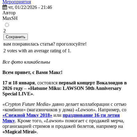
Мероприятия
чт, 01/22/2026 - 21:46
Автор
MaxSH
2
Сохранить
вам понравилась статья? проголосуйте!
2 votes with an average rating of 1.
Все фото кликабельны
Всем привет, с Вами Макс!
17 и 18 января
, состоялся
первый концерт Вокалоидов в
2026 году
–
«Hatsune Miku: LAWSON 50th Anniversary
Special LIVE»
.
«Crypton Future Media»
давно делает коллаборации с сетью
«комбини» (магазинчиков у дома)
«Lawson»
. Например, со
«Снежной Мику 2018»
или
празднование 16-ти летия
Мику
. Кроме того,
«Lawson»
помогает с продажей мерча,
организацией стримов и продажей билетов, например на
«Magical Mirai»
.