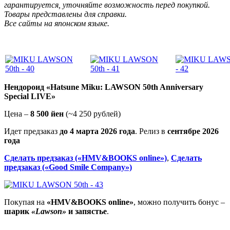
гарантируется, уточняйте возможность перед покупкой.
Товары представлены для справки.
Все сайты на японском языке.
Нендороид «Hatsune Miku: LAWSON 50th Anniversary
Special LIVE»
Цена –
8 500 йен
(~4 250 рублей)
Идет предзаказ
до 4 марта 2026 года
. Релиз в
сентябре 2026
года
Сделать предзаказ («HMV&BOOKS online»)
,
Сделать
предзаказ («Good Smile Company»)
Покупая на
«HMV&BOOKS online»
, можно получить бонус –
шарик
«Lawson»
и запястье
.