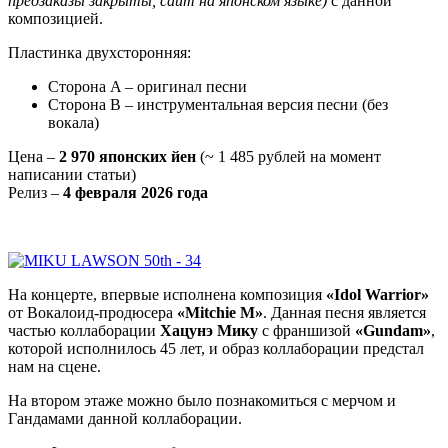
предзаказы закрыты, сайт на японском языке
)
с данной
композицией.
Пластинка двухсторонняя:
Сторона A – оригинал песни
Сторона B – инструментальная версия песни (без
вокала)
Цена –
2 970 японских йен
(~ 1 485 рублей на момент
написании статьи)
Релиз –
4 февраля 2026 года
На концерте, впервые исполнена композиция
«Idol Warrior»
от Вокалоид-продюсера
«Mitchie M»
. Данная песня является
частью коллаборации
Хацунэ Мику
с франшизой
«Gundam»
,
которой исполнилось 45 лет, и образ коллаборации предстал
нам на сцене.
На втором этаже можно было познакомиться с мерчом и
Гандамами данной коллаборации.