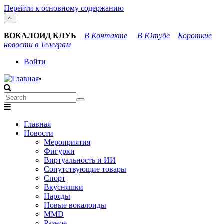
Перейти к основному содержанию
ВОКАЛОИД КЛУБ
В Контакте
В Ютубе
Короткие
новости в Телеграм
User
Войти
account
•
menu
Search
Search
Main
Главная
navigation
Новости
Мероприятия
Фигурки
Виртуальность и ИИ
Сопутствующие товары
Спорт
Вкусняшки
Наряды
Новые вокалоиды
MMD
Разное