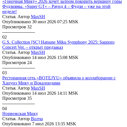
«Гоночная Мику» 2026 хочет залпом покорить вершину горы
Фудзиямы. «Super GT» – Раунд 4 – Фудзи – уже на этой
неделе!
Статья. Автор
MaxSH
Опубликовано 30 июл 2026 07:25 MSK
Просмотров 32
-----------------------
02
G.S. Collection [SC] Hatsune Miku Symphony 2025: Sapporo
Concert Ver. – открыт предзаказ
Статья. Автор
MaxSH
Опубликовано 14 июл 2026 15:08 MSK
Просмотров 24
-----------------------
03
Ресторанная сеть «BOTEJYU» объявила о коллаборации с
Хацунэ Мику и Вокалоидами
Статья. Автор
MaxSH
Опубликовано 14 июл 2026 14:11 MSK
Просмотров 35
-----------------------
04
Норвежская Мику
Статья. Автор
Волчa
Опубликовано 7 июл 2026 13:35 MSK