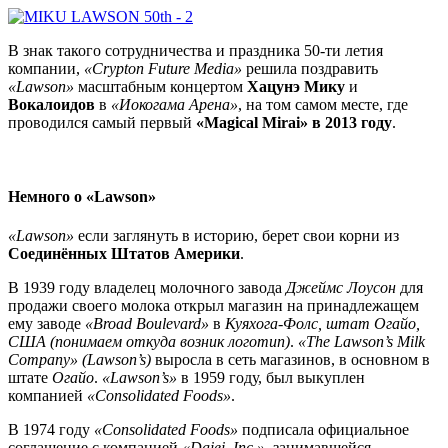
В знак такого сотрудничества и праздника 50-ти летия
компании,
«Crypton Future Media»
решила поздравить
«Lawson»
масштабным концертом
Хацунэ Мику
и
Вокалоидов
в
«Иокогама Арена»
, на том самом месте, где
проводился самый первый
«Magical Mirai» в 2013 году
.
Немного о «Lawson»
«Lawson»
если заглянуть в историю, берет свои корни из
Соединённых Штатов Америки
.
В 1939 году владелец молочного завода
Джеймс Лоусон
для
продажи своего молока открыл магазин на принадлежащем
ему заводе
«Broad Boulevard»
в
Куяхога-Фолс, штат Огайо,
США (понимаем откуда возник логотип)
.
«The Lawson’s Milk
Company» (Lawson’s)
выросла в сеть магазинов, в основном в
штате
Огайо
.
«Lawson’s»
в 1959 году, был выкуплен
компанией
«Consolidated Foods»
.
В 1974 году
«Consolidated Foods»
подписала официальное
соглашение с компанией
«Daiei, Inc.»
, занимавшейся