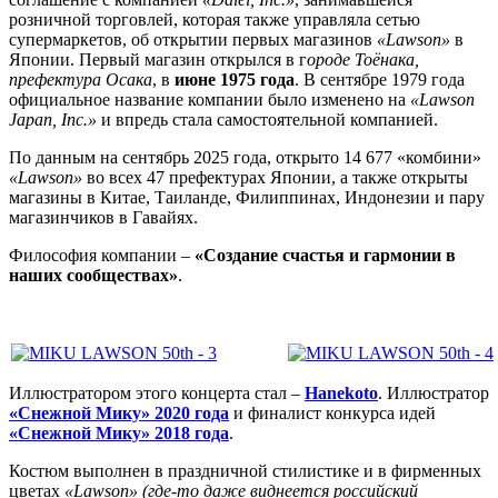
розничной торговлей, которая также управляла сетью
супермаркетов, об открытии первых магазинов
«Lawson»
в
Японии. Первый магазин открылся в г
ороде Тоёнака,
префектура Осака
, в
июне 1975 года
. В сентябре 1979 года
официальное название компании было изменено на
«Lawson
Japan, Inc.»
и впредь стала самостоятельной компанией.
По данным на сентябрь 2025 года, открыто 14 677 «комбини»
«Lawson»
во всех 47 префектурах Японии, а также открыты
магазины в Китае, Таиланде, Филиппинах, Индонезии и пару
магазинчиков в Гавайях.
Философия компании –
«Создание счастья и гармонии в
наших сообществах»
.
Иллюстратором этого концерта стал –
Hanekoto
. Иллюстратор
«Снежной Мику» 2020 года
и финалист конкурса идей
«Снежной Мику» 2018 года
.
Костюм выполнен в праздничной стилистике и в фирменных
цветах
«Lawson»
(где-то даже виднеется российский