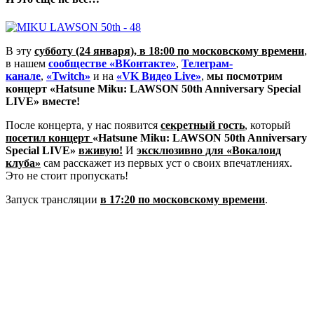
В эту
субботу (24 января), в 18:00 по московскому времени
,
в нашем
сообществе «ВКонтакте»
,
Телеграм-
канале
,
«Twitch»
и на
«VK Видео Live»
,
мы посмотрим
концерт «Hatsune Miku: LAWSON 50th Anniversary Special
LIVE» вместе!
После концерта, у нас появится
секретный гость
, который
посетил концерт
«Hatsune Miku: LAWSON 50th Anniversary
Special LIVE»
вживую!
И
эксклюзивно для «Вокалоид
клуба»
сам расскажет из первых уст о своих впечатлениях.
Это не стоит пропускать!
Запуск трансляции
в 17:20 по московскому времени
.