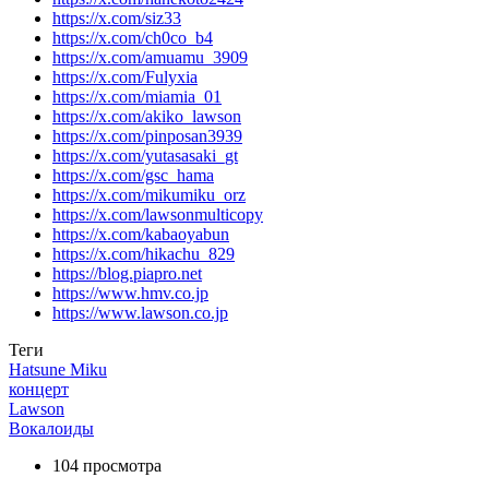
https://x.com/siz33
https://x.com/ch0co_b4
https://x.com/amuamu_3909
https://x.com/Fulyxia
https://x.com/miamia_01
https://x.com/akiko_lawson
https://x.com/pinposan3939
https://x.com/yutasasaki_gt
https://x.com/gsc_hama
https://x.com/mikumiku_orz
https://x.com/lawsonmulticopy
https://x.com/kabaoyabun
https://x.com/hikachu_829
https://blog.piapro.net
https://www.hmv.co.jp
https://www.lawson.co.jp
Теги
Hatsune Miku
концерт
Lawson
Вокалоиды
104 просмотра