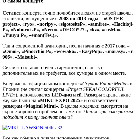
О самом концерте
Сетлист
концерта точно полюбится людям из старой школы,
это песни, выпущенные
с 2008 по 2013 годы
–
«OSTER
project», «ryo», «noripy», «sigotositeP», «samfree», «Hachioji-
P», «Noboru↑-P», «Neru», «DECO*27», «kz», «cosMo»,
«Yuuyu-P», «emon(Tes.)»
.
Так и современной аудитории, песни начиная
с 2017 года
–
«Omoi», «Pinocchio-P», «wowaka», «EasyPop», «marasy», «r-
906», «Matsubi»
.
Сетлист составлен очень гармонично, слов тут
дополнительных не требуется, все кумиры в одном месте.
Впервые на официальном концерте
«Crypton Future Media»
в
Японии (не считая концерты
«Project SEKAI COLORFUL
LIVE»
), использовался
LED-дисплей
. Размеры экрана такие
же, как были на
«MIKU EXPO 2025»
и соответствует
размерам
«Magical Mirai»
. В целом модельки смотрятся на
экране хорошо и проблем не заметно.
Чтож эра голограммы
подходит к концу окончательно?
Все как обычно в живом исполнении музыкантов