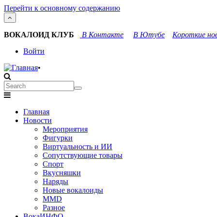
Перейти к основному содержанию
ВОКАЛОИД КЛУБ
В Контакте
В Ютубе
Короткие нов
User
Войти
account
•
menu
Search
Search
Main
Главная
navigation
Новости
Мероприятия
Фигурки
Виртуальность и ИИ
Сопутствующие товары
Спорт
Вкусняшки
Наряды
Новые вокалоиды
MMD
Разное
ВокаИНФО