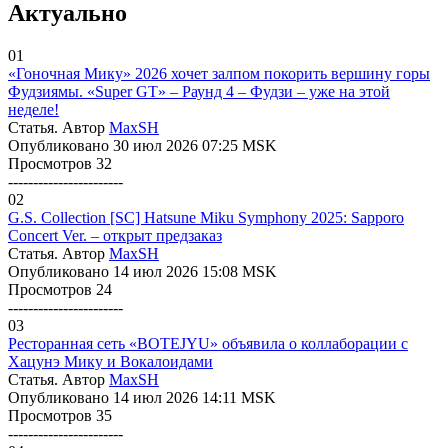
Актуально
01
«Гоночная Мику» 2026 хочет залпом покорить вершину горы
Фудзиямы. «Super GT» – Раунд 4 – Фудзи – уже на этой
неделе!
Статья. Автор
MaxSH
Опубликовано 30 июл 2026 07:25 MSK
Просмотров 32
-----------------------
02
G.S. Collection [SC] Hatsune Miku Symphony 2025: Sapporo
Concert Ver. – открыт предзаказ
Статья. Автор
MaxSH
Опубликовано 14 июл 2026 15:08 MSK
Просмотров 24
-----------------------
03
Ресторанная сеть «BOTEJYU» объявила о коллаборации с
Хацунэ Мику и Вокалоидами
Статья. Автор
MaxSH
Опубликовано 14 июл 2026 14:11 MSK
Просмотров 35
-----------------------