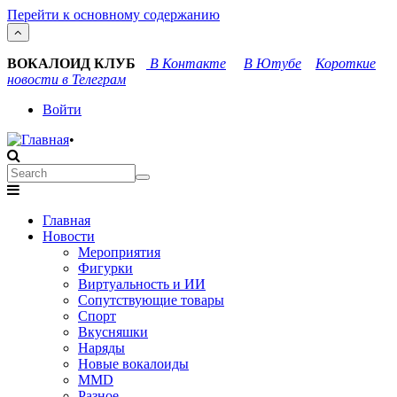
Перейти к основному содержанию
ВОКАЛОИД КЛУБ
В Контакте
В Ютубе
Короткие
новости в Телеграм
User
Войти
account
•
menu
Search
Search
Main
Главная
navigation
Новости
Мероприятия
Фигурки
Виртуальность и ИИ
Сопутствующие товары
Спорт
Вкусняшки
Наряды
Новые вокалоиды
MMD
Разное