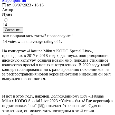
Мероприятия
вт, 03/07/2023 - 16:15
Автор
Nyase
14
Сохранить
вам понравилась статья? проголосуйте!
14 votes with an average rating of 1.
На концертах «Hatsune Miku x KODO Special Live»,
прошедших в 2017 и 2018 годах, два звука, олицетворяющие
японскую культуру, создали новый мир, породив стихийное
количество просьб о новых выступлениях. В 2020 году такой
концерт планировался, но к разочарованию поклонников, из-
за распространения новой коронавирусной инфекции он был
вынужден не состояться.
И вот в этом году, наконец, долгожданному шоу «Hatsune
Miku x KODO Special Live 2023 ~Yui~» – быть! Где иероглиф в
подзаголовке, "юи" (結), означает "заключение". Судя по
заявлениям, он может стать последним в этой серии