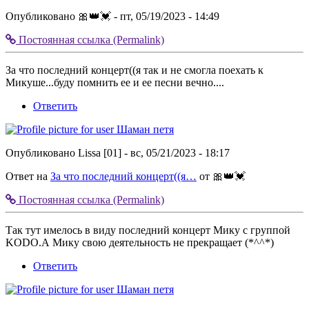
Опубликовано
🎀👑💓
- пт, 05/19/2023 - 14:49
Постоянная ссылка (Permalink)
Разделитель
коммента
За что последний концерт((я так и не смогла поехать к
верх
Микуше...буду помнить ее и ее песни вечно....
Ответить
Опубликовано
Lissa [01]
- вс, 05/21/2023 - 18:17
Ответ на
За что последний концерт((я…
от
🎀👑💓
Постоянная ссылка (Permalink)
Разделитель
коммента
Так тут имелось в виду последний концерт Мику с группой
верх
KODO.А Мику свою деятельность не прекращает (*^^*)
Ответить